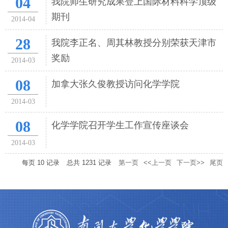
04
我院师生研究成果登上国际材料科学顶级
期刊
2014-04
28
我院李正名、周其林教授分别荣获天津市
奖励
2014-03
08
加拿大张久俊教授访问化学学院
2014-03
08
化学学院召开学生工作宣传座谈会
2014-03
每页
10
记录
总共
1231
记录
第一页
<<上一页
下一页>>
尾页