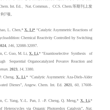
 Chem. Int. Ed.、Nat. Commun.、CCS. Chem.等期刊上发
专利7项。
Shao, L. Chen,*
X. Li*
“Catalytic Asymmetric Reactions of
cloaddition: Chemical Reactivity Controlled by Switching
2024
,
146
, 32088-32097.
en, C. Guo, M. Li,
X. Li,
* “
Enantioselective Synthesis of
 Sequential Organocatalyzed Povarov Reaction and
mmun.
2023
,
14
, 3380.
P. Cheng,
X. Li
,*
“Catalytic Asymmetric Aza-Diels-Alder
vated Dienes”,
Angew. Chem. Int. Ed.
2021
,
60
, 17608-
en,
C. Yang,
Y.-L. Pan,
J. –P. Cheng,
Q. Meng,*
X. Li,
*
of Heterocycles via Organic Photoredox Catalysis”,
Nat.