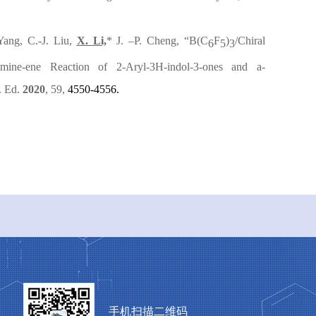
Yang, C.-J. Liu,
X. Li,
* J. –P. Cheng, “
B(C
F
)
/Chiral
6
5
3
mine-ene Reaction of 2-Aryl-3
H
-indol-3-ones and
a
-
 Ed.
2020
,
59
,
4550-4556.
手机扫描二维码