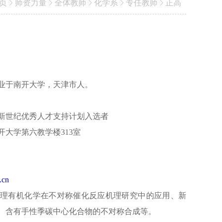
页
师资力量
全体教师
化学系
专任教师
正高
业于南开大学，天津市人。
新世纪优秀人才支持计划入选者
开大学第六教学楼313室
.cn
理有机化学在不对称催化反应机理研究中的应用、新
、含有手性季碳中心化合物的不对称合成等。