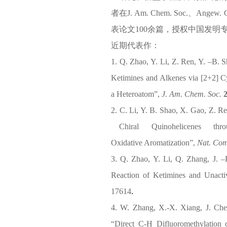
者在J. Am. Chem. Soc.、Angew.
表论文100余篇，授权中国发明
近期代表作：
1.
Q. Zhao, Y. Li, Z. Ren, Y. –B. 
Ketimines and Alkenes via [2+2] Cy
a Heteroatom”,
J. Am. Chem. Soc.
2.
C. Li, Y. B. Shao, X. Gao, Z. R
Chiral Quinohelicenes through
Oxidative Aromatization”,
Nat. Co
3.
Q. Zhao,
Y. Li, Q. Zhang,
J. –
Reaction of Ketimines and Unacti
17614
.
4.
W. Zhang,
X.-X. Xiang, J. Ch
“
Direct C-H Difluoromethylation 