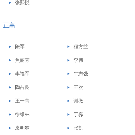
张熙悦
正高
陈军
程方益
焦丽芳
李伟
李福军
牛志强
陶占良
王欢
王一菁
谢微
徐维林
于奡
袁明鉴
张凯