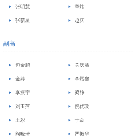
张明慧
章炜
张新星
赵庆
副高
包金鹏
关庆鑫
金婷
李熠鑫
李振宇
梁静
刘玉萍
倪优璇
王彩
于勐
阎晓琦
严振华