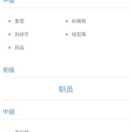
中级
姜莹
杜晓萌
刘诗可
钮宏禹
田晶
初级
职员
中级