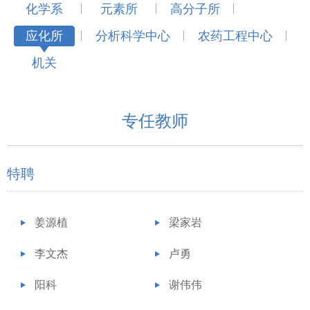
化学系
元素所
高分子所
应化所
分析科学中心
农药工程中心
机关
专任教师
特聘
姜源植
梁家岩
李文杰
卢勇
阳科
谢伟伟