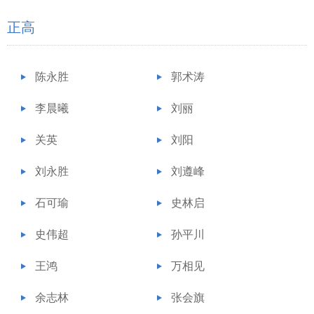
正高
陈永胜
郭术涛
李晨曦
刘丽
关英
刘阳
刘永胜
刘遵峰
石可瑜
史林启
史伟超
孙平川
王鸿
万相见
余志林
张会旗