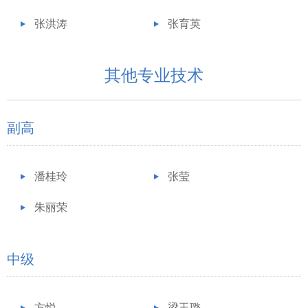
张洪涛
张育英
其他专业技术
副高
潘桂玲
张莹
朱丽荣
中级
方悦
梁玉璐