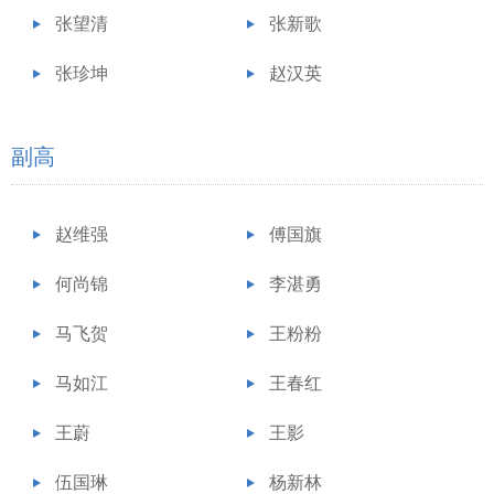
张望清
张新歌
张珍坤
赵汉英
副高
赵维强
傅国旗
何尚锦
李湛勇
马飞贺
王粉粉
马如江
王春红
王蔚
王影
伍国琳
杨新林