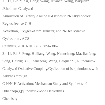
2、Li, Bin *; Xu, Hong; Wang, Huanan; Wang, Baiquan*
,Rhodium-Catalyzed
Annulation of Tertiary Aniline N-Oxides to N-Alkylindoles:
Regioselective C-H
Activation, Oxygen-Atom Transfer, and N-Dealkylative
Cyclization , ACS
Catalysis, 2016.6.01, 6(6): 3856-3862
3、Li, Bin*; Feng, Huiliang; Wang, Nuancheng; Ma, Jianfeng;
Song, Haibin; Xu, Shansheng; Wang, Baiquan*，Ruthenium-
Catalyzed Oxidative Coupling/Cyclization of Isoquinolones with
Alkynes through
C-H/N-H Activation: Mechanism Study and Synthesis of
Dibenzo[a,g]quinolizin-8-one Derivatives，
Chemistry