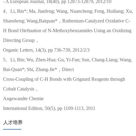
- A European Journal, 18(40), pp 12873-12879, 2012/10
4、Li, Bin*; Ma, Jianfeng; Wang, Nuancheng; Feng, Huiliang; Xu,
Shansheng; Wang,Baiquan*，Ruthenium-Catalyzed Oxidative C-
H Bond Olefination of N-Methoxybenzamides Using an Oxidizing
Directing Group，
Organic Letters, 14(3), pp 736-739, 2012/2/3
5、Li, Bin; Wu, Zhen-Hua; Gu, Yi-Fan; Sun, Chang-Liang; Wang,
Bai-Quan*; Shi, Zhang-Jie*，Direct
Cross-Coupling of C-H Bonds with Grignard Reagents through
Cobalt Catalysis，
Angewandte Chemie
International Edition, 50(5), pp 1109-1113, 2011
人才培养