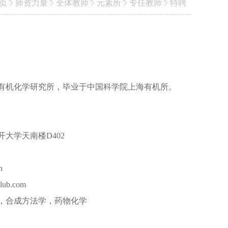
页
师资力量
全体教师
元素所
专任教师
特聘
有机化学研究所，毕业于中国科学院上海有机所。
开大学天南楼D402
n
club.com
，合成方法学，药物化学