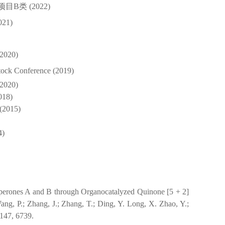
类 (2022)
1)
(2020)
tock Conference (2019)
(2020)
8)
015)
)
sperones A and B through Organocatalyzed Quinone [5 + 2]
ang, P.; Zhang, J.; Zhang, T.; Ding, Y. Long, X. Zhao, Y.;
147, 6739.