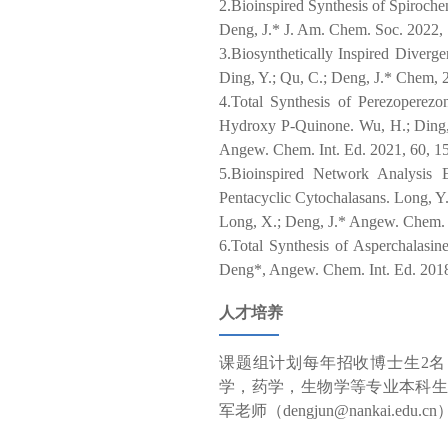
2.Bioinspired Synthesis of Spirochen
Deng, J.* J. Am. Chem. Soc. 2022,
3.Biosynthetically Inspired Diverg
Ding, Y.; Qu, C.; Deng, J.* Chem, 2
4.Total Synthesis of Perezoperez
Hydroxy P-Quinone. Wu, H.; Ding, 
Angew. Chem. Int. Ed. 2021, 60, 1
5.Bioinspired Network Analysis 
Pentacyclic Cytochalasans. Long, Y.
Long, X.; Deng, J.* Angew. Chem. I
6.Total Synthesis of Asperchalas
Deng*, Angew. Chem. Int. Ed. 2018
人才培养
课题组计划每年招收博士生2名
学，药学，生物学等专业本科生
军老师（dengjun@nankai.edu.c