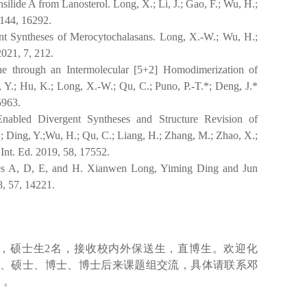
silide A from Lanosterol. Long, X.; Li, J.; Gao, F.; Wu, H.;
 144, 16292.
ent Syntheses of Merocytochalasans. Long, X.-W.; Wu, H.;
021, 7, 212.
one through an Intermolecular [5+2] Homodimerization of
Y.; Hu, K.; Long, X.-W.; Qu, C.; Puno, P.-T.*; Deng, J.*
5963.
Enabled Divergent Syntheses and Structure Revision of
; Ding, Y.;Wu, H.; Qu, C.; Liang, H.; Zhang, M.; Zhao, X.;
nt. Ed. 2019, 58, 17552.
ines A, D, E, and H. Xianwen Long, Yiming Ding and Jun
, 57, 14221.
，硕士生2名，接收校内外保送生，直博生。欢迎化
、硕士、博士、博士后来课题组交流，具体请联系邓
n）。