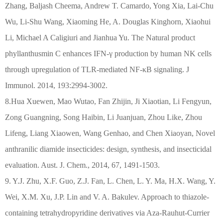
Zhang, Baljash Cheema, Andrew T. Camardo, Yong Xia, Lai-Chu
Wu, Li-Shu Wang, Xiaoming He, A. Douglas Kinghorn, Xiaohui
Li, Michael A Caligiuri and Jianhua Yu. The Natural product
phyllanthusmin C enhances IFN-γ production by human NK cells
through upregulation of TLR-mediated NF-κB signaling. J
Immunol. 2014, 193:2994-3002.
8.Hua Xuewen, Mao Wutao, Fan Zhijin, Ji Xiaotian, Li Fengyun,
Zong Guangning, Song Haibin, Li Juanjuan, Zhou Like, Zhou
Lifeng, Liang Xiaowen, Wang Genhao, and Chen Xiaoyan, Novel
anthranilic diamide insecticides: design, synthesis, and insecticidal
evaluation. Aust. J. Chem., 2014, 67, 1491-1503.
9. Y.J. Zhu, X.F. Guo, Z.J. Fan, L. Chen, L. Y. Ma, H.X. Wang, Y.
Wei, X.M. Xu, J.P. Lin and V. A. Bakulev. Approach to thiazole-
containing tetrahydropyridine derivatives via Aza-Rauhut-Currier