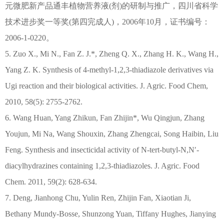
元微肥新产品通丰植物营养液(剂)的研制与推广，四川省科学
技术进步奖一等奖(第四完成人)，2006年10月，证书编号：
2006-1-0220。
5. Zuo X., Mi N., Fan Z. J.*, Zheng Q. X., Zhang H. K., Wang H.,
Yang Z. K. Synthesis of 4-methyl-1,2,3-thiadiazole derivatives via
Ugi reaction and their biological activities. J. Agric. Food Chem,
2010, 58(5): 2755-2762.
6. Wang Huan, Yang Zhikun, Fan Zhijin*, Wu Qingjun, Zhang
Youjun, Mi Na, Wang Shouxin, Zhang Zhengcai, Song Haibin, Liu
Feng. Synthesis and insecticidal activity of N-tert-butyl-N,N′-
diacylhydrazines containing 1,2,3-thiadiazoles. J. Agric. Food
Chem. 2011, 59(2): 628-634.
7. Deng, Jianhong Chu, Yulin Ren, Zhijin Fan, Xiaotian Ji,
Bethany Mundy-Bosse, Shunzong Yuan, Tiffany Hughes, Jianying