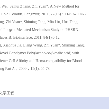
 Wei, Saihui Zhang, Zhi Yuan*, A New Method for
g Gold Colloids, Langmuir, 2011, 27(18)：11457–11465
ng, Zhi Yuan*, Shiming Tang, Min Liu, Hua Tang,
nd Integrin-Mediated Mechanism Study on PHSRN-
aces B: Biointerface, 2011, 84(1):6-12
, Xiaohua Jia, Liang Wang, Zhi Yuan*, Shiming Tang,
ovel Copolymer Poly(lactide-co-β-malic acid) with
tter Cell Affinity and Hema-compatibility for Blood
ring Part A，2009，15(1): 65-73
化学工程