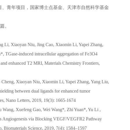
项目、青年项目，国家博士点基金、天津市自然科学基金
余篇。
g Li, Xiaoyan Niu, Jing Cao, Xiaomin Li, Yapei Zhang,
, TGase-induced intracellular aggregation of Fe3O4
on and enhanced T2 MRI, Materials Chemistry Frontiers,
 Cheng, Xiaoyan Niu, Xiaomin Li, Yapei Zhang, Yang Liu,
ielding between dual ligands for enhanced tumor
es, Nano Letters, 2019, 19(3): 1665-1674
yu Wang, Xuefeng Gao, Wei Wang*, Zhi Yuan*, Yu Li ,
ibits Angiogenesis via Blocking VEGF/VEGFR2 Pathway
, Biomaterials Science, 2019, 7(4): 1584–1597