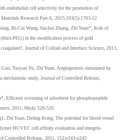
h endothelial cell selectivity for the promotion of
l Materials Research Part A, 2015,103(5):1703-12
ang, Bi-Cui Wang, Sai-hui Zhang, Zhi Yuan*, Role of
 (thiol-PEG) in the modification process of gold
 coagulant?, Journal of Colloid and Interface Science, 2013,
 Guo, Yanyan Yu, Zhi Yuan, Angiogenesis stimulated by
a mechanistic study, Journal of Controlled Release,
, Efficient screening of adsorbent for phosphopeptide
lymers, 2011, 96(4): 526-526
, Zhi Yuan, Deling Kong, The potential for blood vessel
ymer HUVEC cell affinity evaluation and integrin-
of Controlled Release, 2011, 152:e243-e245