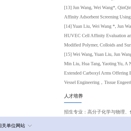
[13] Jun Wang, Wei Wang*, QinQin
Affinity Adsorbent Screening Usin
[14] Yuan Liu, Wei Wang *, Jun Wa
HUVEC Cell Affinity Evaluation a
Modified Polymer, Colloids and Surf
[15] Wei Wang, Yuan Liu, Jun Wang
Min Liu, Hua Tang, Yaoting Yu, A N
Extended Carboxyl Arms Offering Be
Vessel Engineering，Tissue Engee
人才培养
招生专业：高分子化学与物理、
相关单位网站