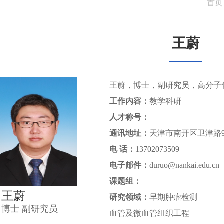
首页
王蔚
王蔚，博士，副研究员，高分子
工作内容：
教学科研
人才称号：
通讯地址：
天津市南开区卫津路9
电 话：
13702073509
电子邮件：
duruo@nankai.edu.cn
课题组：
王蔚
研究领域：
早期肿瘤检测
博士 副研究员
血管及微血管组织工程