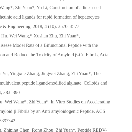
ang*, Zhi Yuan*, Yu Li, Construction of a linear cell
hetinic acid ligands for rapid formation of hepatocytes
e & Engineering, 2018, 4 (10), 3570–3577
 Hu, Wei Wang,* Xushan Zhu, Zhi Yuan*,
sease Model Rats of a Bifunctional Peptide with the
tion and Reduce the Toxicity of Amyloid β-Cu Fibrils, Acta
n Yu, Yingxue Zhang, Jingwei Zhang, Zhi Yuan*, The
multivalent peptide ligand-modified alginate, Colloids and
54, 383–390
u, Wei Wang*, Zhi Yuan*, In Vitro Studies on Accelerating
myloid-β Fibrils by an Anti-amyloidogenic Peptide, ACS
 339?342
u, Zhiping Chen, Rong Zhou, Zhi Yuan*, Peptide REDV-