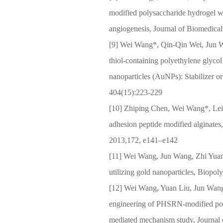
modified polysaccharide hydrogel wit
angiogenesis, Journal of Biomedica
[9] Wei Wang*, Qin-Qin Wei, Jun W
thiol-containing polyethylene glycol
nanoparticles (AuNPs): Stabilizer or
404(15):223-229
[10] Zhiping Chen, Wei Wang*, Lei
adhesion peptide modified alginates,
2013,172, e141–e142
[11] Wei Wang, Jun Wang, Zhi Yuan*
utilizing gold nanoparticles, Biopo
[12] Wei Wang, Yuan Liu, Jun Wang1
engineering of PHSRN-modified pol
mediated mechanism study, Journal 