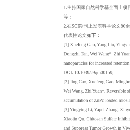
1.主持国家自然科学基金面上
等；
2.在SCI期刊上发表科学论文80
代表性论文如下：
[1] Xuefeng Gao, Yang Liu, Yingyin
Dongzhi Tan, Wei Wang*, Zhi Yuan*
nanoparticles for increased retenti
DOI: 10.1039/c9qm00159j
[2] Jing Cao, Xuefeng Gao, Mingbo
Wei Wang, Zhi Yuan*, Reversible sh
accumulation of ZnPc-loaded micell
[3] Yingying Li, Yapei Zhang, Xin
Xiaojin Qu, Chitosan Sulfate Inh
and Suppress Tumor Growth in Vivo