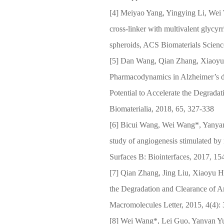
[4] Meiyao Yang, Yingying Li, Wei W
cross-linker with multivalent glycyrr
spheroids, ACS Biomaterials Scienc
[5] Dan Wang, Qian Zhang, Xiaoyu
Pharmacodynamics in Alzheimer’s di
Potential to Accelerate the Degrada
Biomaterialia, 2018, 65, 327-338
[6] Bicui Wang, Wei Wang*, Yanya
study of angiogenesis stimulated by 
Surfaces B: Biointerfaces, 2017, 1
[7] Qian Zhang, Jing Liu, Xiaoyu H
the Degradation and Clearance of A
Macromolecules Letter, 2015, 4(4):
[8] Wei Wang*, Lei Guo, Yanyan Y