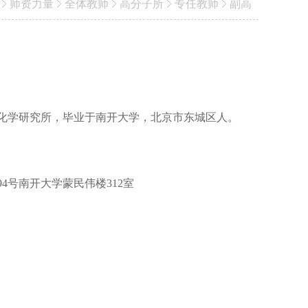
师资力量
全体教师
高分子所
专任教师
副高
化学研究所，毕业于南开大学，北京市东城区人。
4号南开大学蒙民伟楼312室