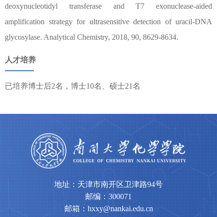
deoxynucleotidyl transferase and T7 exonuclease-aided
amplification strategy for ultrasensitive detection of uracil-DNA
glycosylase. Analytical Chemistry, 2018, 90, 8629-8634.
人才培养
已培养博士后2名，博士10名、硕士21名
地址：天津市南开区卫津路94号
邮编：300071
邮箱：hxxy@nankai.edu.cn