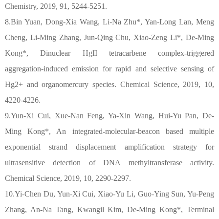
Chemistry, 2019, 91, 5244-5251.
8.Bin Yuan, Dong-Xia Wang, Li-Na Zhu*, Yan-Long Lan, Meng
Cheng, Li-Ming Zhang, Jun-Qing Chu, Xiao-Zeng Li*, De-Ming
Kong*, Dinuclear HgII tetracarbene complex-triggered
aggregation-induced emission for rapid and selective sensing of
Hg2+ and organomercury species. Chemical Science, 2019, 10,
4220-4226.
9.Yun-Xi Cui, Xue-Nan Feng, Ya-Xin Wang, Hui-Yu Pan, De-
Ming Kong*, An integrated-molecular-beacon based multiple
exponential strand displacement amplification strategy for
ultrasensitive detection of DNA methyltransferase activity.
Chemical Science, 2019, 10, 2290-2297.
10.Yi-Chen Du, Yun-Xi Cui, Xiao-Yu Li, Guo-Ying Sun, Yu-Peng
Zhang, An-Na Tang, Kwangil Kim, De-Ming Kong*, Terminal