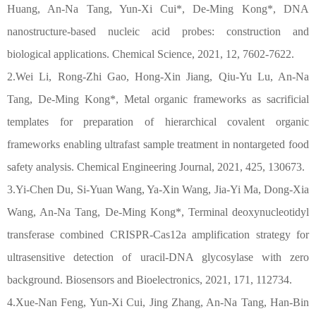
Huang, An-Na Tang, Yun-Xi Cui*, De-Ming Kong*, DNA
nanostructure-based nucleic acid probes: construction and
biological applications. Chemical Science, 2021, 12, 7602-7622.
2.Wei Li, Rong-Zhi Gao, Hong-Xin Jiang, Qiu-Yu Lu, An-Na
Tang, De-Ming Kong*, Metal organic frameworks as sacrificial
templates for preparation of hierarchical covalent organic
frameworks enabling ultrafast sample treatment in nontargeted food
safety analysis. Chemical Engineering Journal, 2021, 425, 130673.
3.Yi-Chen Du, Si-Yuan Wang, Ya-Xin Wang, Jia-Yi Ma, Dong-Xia
Wang, An-Na Tang, De-Ming Kong*, Terminal deoxynucleotidyl
transferase combined CRISPR-Cas12a amplification strategy for
ultrasensitive detection of uracil-DNA glycosylase with zero
background. Biosensors and Bioelectronics, 2021, 171, 112734.
4.Xue-Nan Feng, Yun-Xi Cui, Jing Zhang, An-Na Tang, Han-Bin