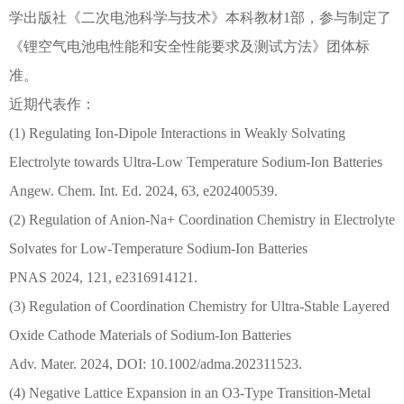
学出版社《二次电池科学与技术》本科教材1部，参与制定了
《锂空气电池电性能和安全性能要求及测试方法》团体标
准。
近期代表作：
(1) Regulating Ion-Dipole Interactions in Weakly Solvating
Electrolyte towards Ultra-Low Temperature Sodium-Ion Batteries
Angew. Chem. Int. Ed. 2024, 63, e202400539.
(2) Regulation of Anion-Na+ Coordination Chemistry in Electrolyte
Solvates for Low-Temperature Sodium-Ion Batteries
PNAS 2024, 121, e2316914121.
(3) Regulation of Coordination Chemistry for Ultra-Stable Layered
Oxide Cathode Materials of Sodium-Ion Batteries
Adv. Mater. 2024, DOI: 10.1002/adma.202311523.
(4) Negative Lattice Expansion in an O3-Type Transition-Metal