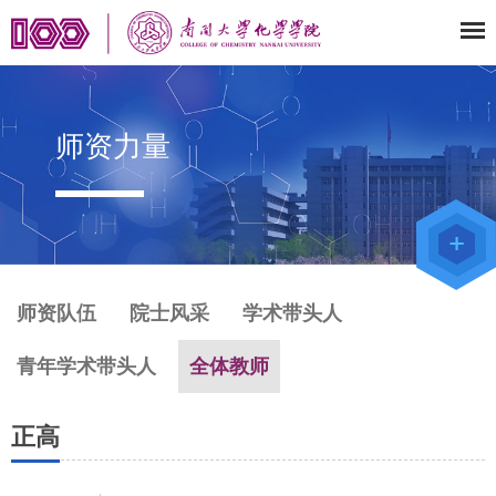
师资力量
教师办公
系统
院级仪器
管理平台
化学学院
论文评审
系统
师资队伍
院士风采
学术带头人
青年学术带头人
全体教师
正高