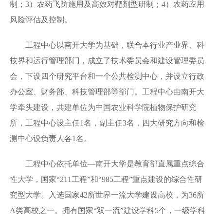
制；
3
）农药飞防施用及高效对靶剂型研制；
4
）农药应用
风险评估及控制。
工程中心
以南开大学为基础，联合本行业产业界、科
技界和运行管理部门，成立了技术委员会和建设管理委员
会，下设四个研究平台和一个公共检测中心，并设立行政
办公室、财务部、科技管理部等部门。
工程中心由南开大
学牵头建设，共建单位为中国农业科学院植物保护研究
所，工程中心设主任
1
名，副主任
3
名，四大研究方向和检
测中心设负责人各
1
名。
工程中心依托单位—南开大学是教育部直属重点综合
性大学，国家“
211
工程”和“
985
工程”重点建设的综合性研
究型大学。入选国家
42
所世界一流大学建设高校，为
36
所
A
类高校之一。拥有国家“双一流”建设学科
5
个，一级学科