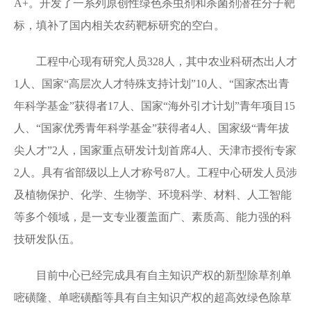
A+
。开发了一系列原创性绿色杀虫剂和杀菌剂潜在分子靶
标，填补了国内相关农药靶标研究的空白。
工程中心现有研究人员
328
人，其中农业科研杰出人才
1
人、国家
“
高层次人才特殊支持计划
”10
人、
“
国家杰出青
年科学基金
”
获得者
17
人、国家
“
海外引才计划
”
青年项目
15
人、
“
国家优秀青年科学基金
”
获得者
4
人、国家级
“
青年拔
尖人才
”2
人，国家重点研发计划首席
4
人、天津市授衔专家
2
人。具有省部级以上人才称号
87
人。工程中心研发人员涉
及植物保护、化学、生物学、环境科学、材料、人工智能
等多个领域，是一支专业覆盖面广、素质高、能力强的科
技研发队伍。
目前中心已经完成具有自主知识产权的新型除草剂单
嘧磺隆、单嘧磺酯等具有自主知识产权的超高效绿色除草