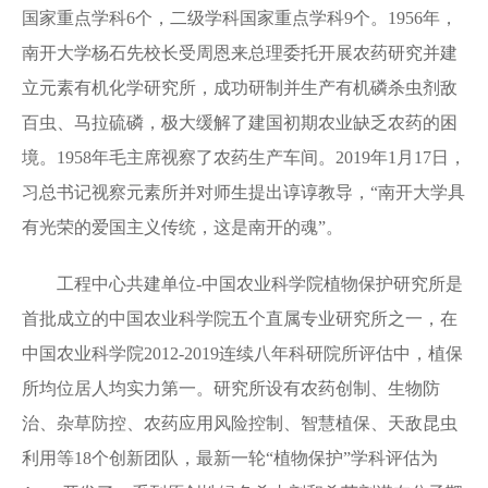
国家重点学科
6
个，二级学科国家重点学科
9
个。
1956
年，
南开大学杨石先校长受周恩来总理委托开展农药研究并建
立元素有机化学研究所，成功研制并生产有机磷杀虫剂敌
百虫、马拉硫磷，极大缓解了建国初期农业缺乏农药的困
境。
1958
年毛主席视察了农药生产车间。
2019
年
1
月
17
日，
习总书记视察元素所并对师生提出谆谆教导，
“
南开大学具
有光荣的爱国主义传统，这是南开的魂
”
。
工程中心共建单位
-
中国农业科学院植物保护研究所是
首批成立的中国农业科学院五个直属专业研究所之一，在
中国农业科学院
2012-2019
连续八年科研院所评估中，植保
所均位居人均实力第一。研究所设有农药创制、生物防
治、杂草防控、农药应用风险控制、智慧植保、天敌昆虫
利用等
18
个创新团队，最新一轮“植物保护”学科评估为