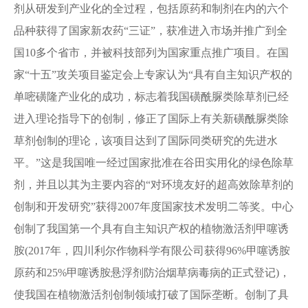
剂从研发到产业化的全过程，包括原药和制剂在内的六个
品种获得了国家新农药“三证”，获准进入市场并推广到全
国
10
多个省市，并被科技部列为国家重点推广项目。在国
家
“
十五
”
攻关项目鉴定会上专家认为
“
具有自主知识产权的
单嘧磺隆产业化的成功，标志着我国磺酰脲类除草剂已经
进入理论指导下的创制，修正了国际上有关新磺酰脲类除
草剂创制的理论，该项目达到了国际同类研究的先进水
平。
”
这是我国唯一经过国家批准在谷田实用化的绿色除草
剂，并且以其为主要内容的“对环境友好的超高效除草剂的
创制和开发研究”获得
2007
年度国家技术发明二等奖。中心
创制了我国第一个具有自主知识产权的植物激活剂甲噻诱
胺
(2017
年，四川利尔作物科学有限公司获得
96%
甲噻诱胺
原药和
25%
甲噻诱胺悬浮剂防治烟草病毒病的正式登记
)
，
使我国在植物激活剂创制领域打破了国际垄断。创制了具