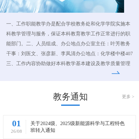
一、工作职能教学办是配合学校教务处和化学学院实施本
科教学管理与服务，保证本科教育教学工作正常进行的职
能部门。二、人员组成、办公地点办公室主任：叶芳教务
干事：刘医文、张彦新、李凤清办公地点：化学楼中楼407
三、工作内容协助做好本科教学基本建设及教学质量管理
工作：组织教学督导、教学评估工作，做好教学质量评价
的组织和信息反馈工作；协助做好全院教改项目申报工
作，包括专业建设立项、课程建设立项、教材立项、教改
教务通知
更多 >
立项等各类项目及教学成果奖申报工作；根据学校教务处
和学院的统一部署，协助做好教学计划、教学大纲的修订
01
和组织管理工作；核对本科教学工作量；组织教师及学生
关于2024级、2025级新能源科学与工程特色
班转入通知
26/08
参加各类教学技能、学科实践竞赛活动。根据教学计划，