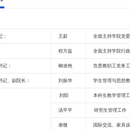
记：
王蔚
全面主持学院党
程方益
全面主持学院行
书记：
柳凌艳
负责教职工党务
书记、副院长：
刘振华
学生管理与思想
刘阳
本科生教学管理
汤平平
研究生管理工
作
谢微
国际交流、家具