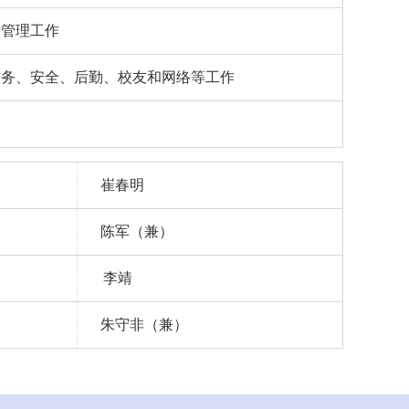
后管理工作
财务、安全、后勤、校友和网络等工
作
崔春明
陈军（兼）
李靖
朱守非（兼）