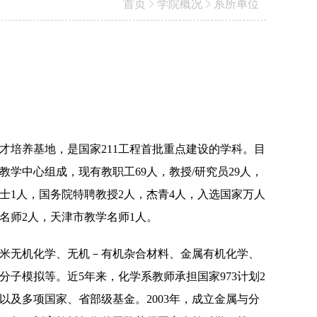
首页
学院概况
系所单位
才培养基地，是国家
211
工程首批重点建设的学科。目
教学中心组成，现有教职工
69
人，教授
/
研究员
29
人，
士
1
人，国务院特聘教授
2
人，杰青
4
人，
入选国家万人
名师
2
人，天津市教学名师
1
人。
米无机化学、无机－有机杂合材料、金属有机化学、
分子模拟等。近
5
年来，化学系教师承担国家
973
计划
2
以及多项国家、省部级基金。
2003
年，成立金属与分