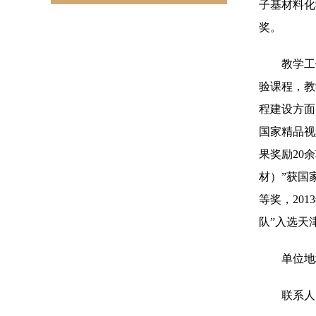
子基材料化
奖。
教学工
验课程，教
程建设方面
国家精品视
果奖励
20
余
材）”获国
等奖，
2013
队”入选天
单位地
联系人