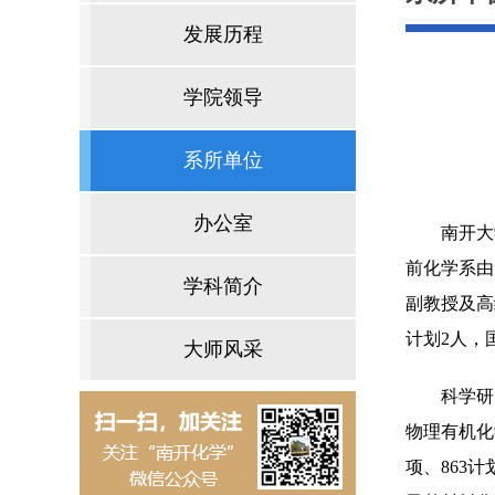
发展历程
学院领导
系所单位
办公室
南开大
前化学系由
学科简介
副教授及高
计划
2
人，
大师风采
科学研
物理有机化
项、
863
计