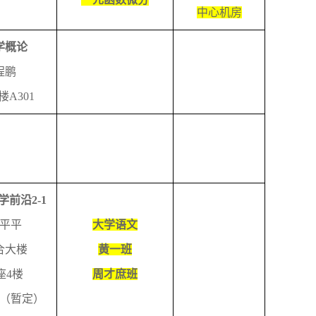
中心机房
学概论
程鹏
楼
A301
学前沿
2-1
平平
大学语文
合大楼
黄一班
座
4
楼
周才庶班
（暂定）