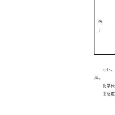
晚
上
2018
、
程。
化学概
思想道