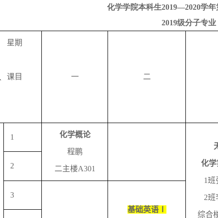
化学学院本科生
20
19—
20
20
学年
2019
级分子专业
星期
课目
一
二
化学概论
1
程鹏
化学
2
二主楼
A301
1
班
3
2
班
基础英语Ⅰ
综合