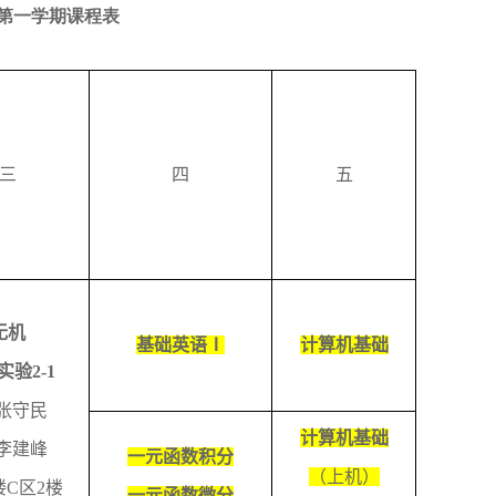
第一学期课程表
三
四
五
无机
基础英语Ⅰ
计算机基础
实验
2-1
张守民
计算机基础
李建峰
一元函数积分
（上机）
楼
C
区
2
楼
一元函数微分