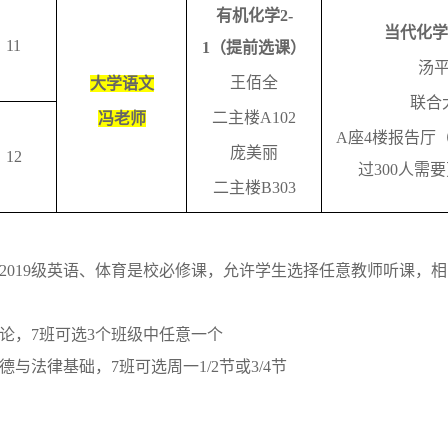
有机化学
2-
当代化学
11
1
（提前选课）
汤
王佰全
大学语文
联合
二主楼
A102
冯老师
A
座
4
楼报告厅
庞美丽
12
过
300
人需要
二主楼
B303
2019
级英语、体育是校必修课，允许学生选择任意教师听课，相
论，
7
班可选
3
个班级中任意一个
德与法律基础，
7
班可选周一
1/2
节或
3/4
节