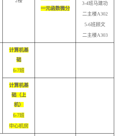
2
楼
3-4
班马建功
一元函数微分
二主楼
A302
5-6
班顾文
二主楼
A303
计算机基
础
6-7
班
计算机基
础（上
机）
6-7
班
中心机房