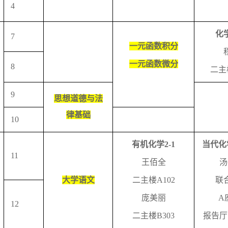
4
化
7
一元函数积分
一元函数微分
8
二主
9
思想道德与法
律基础
10
有机化学
2-1
当代化
11
王佰全
汤
大学语文
二主楼
A102
联
庞美丽
A
12
二主楼
B303
报告厅