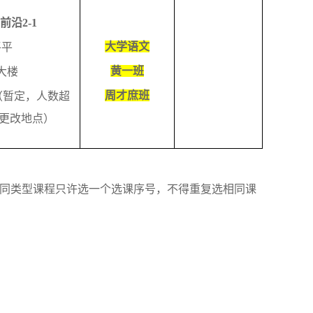
前沿
2-1
大学语文
平平
黄一班
大楼
周才庶班
（暂定，人数超
更改地点）
同类型课程只许选一个选课序号，不得重复选相同课