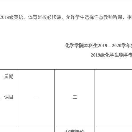
2019
级英语、体育是校必修课，允许学生选择任意教师听课，相
化学学院本科生
20
19—
20
20
学年
2019
级化学生物学
星期
课目
一
二