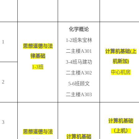
化学概论
1-2
班朱宝林
1
思想道德与法
二主楼
A301
计算机基础
(
上
律基础
机新加
)
3-4
班马建功
1-3
班
中心机房
二主楼
A302
2
5-6
班顾文
二主楼
A303
计算机基础
3
（上机）
思想道德与法
计算机基础