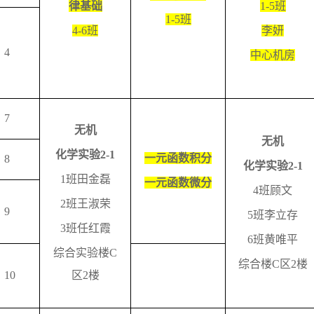
律基础
1-5
班
1-5
班
4-6
班
李妍
4
中心机房
7
无机
无机
化学实验
2-1
一元函数积分
8
化学实验
2-1
1
班田金磊
一元函数微分
4
班顾文
2
班王淑荣
9
5
班李立存
3
班任红霞
6
班黄唯平
综合实验楼
C
综合楼
C
区
2
楼
10
区
2
楼