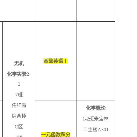
基础英语Ⅰ
无机
化学实验
2-
1
7
班
任红霞
化学概论
综合楼
1-2
班朱宝林
C
区
二主楼
A301
一元函数积分