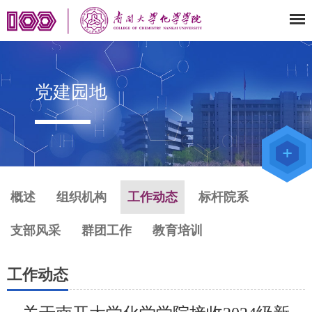
党建园地
教师办公
系统
院级仪器
管理平台
化学学院
论文评审
系统
概述
组织机构
工作动态
标杆院系
支部风采
群团工作
教育培训
工作动态