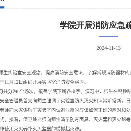
学院开展消防应急
2024-11-13
师生实验室安全观念，提高消防安全意识，了解常规消防器材的
于
11
月
12
日组织开展实验室消防安全演习。
习共分为
6
个场次，覆盖学院下属各楼宇。演习中，师生在警铃
安全管理员首先向师生强调了实验室防火灭火知识常听常新，日
老师向大家讲解了实验室内试剂泄露时应该如何正确的应对和处
式。接着，保卫处老师向师生演示防毒面具、灭火器和灭火毯等
作使用灭火器扑灭火盆里的模拟起火源。