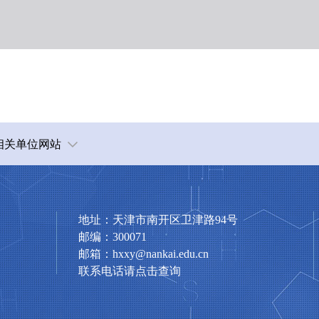
相关单位网站
地址：天津市南开区卫津路94号
邮编：300071
邮箱：hxxy@nankai.edu.cn
联系电话请点击查询