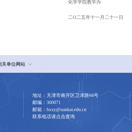
化学学院教学办
二O二五
年十一月
二十
一日
相关单位网站
地址：天津市南开区卫津路94号
邮编：300071
邮箱：hxxy@nankai.edu.cn
联系电话请点击查询