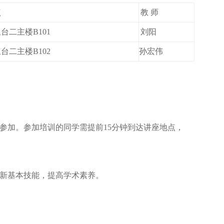
点
教
师
里台二主楼
B101
刘阳
里台二主楼
B102
孙宏伟
参加。参加培训的同学需提前15分钟到达讲座地点，
创新基本技能，提高学术素养。