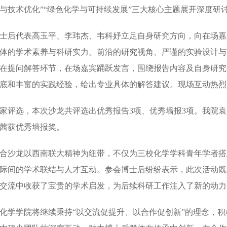
与技术优化”“绿色化学与可持续发展”三大核心主题展开深度研
士后代表高玉平、李玮杰、韦科妤立足自身研究方向，向在场嘉
体的学术素养与科研实力。前沿的研究视角、严谨的实验设计与
在提问解答环节，在场嘉宾踊跃发言，围绕报告内容及自身研究
底和丰富的实践经验，给出专业具体的解答建议。现场互动热
家评选，本次沙龙共评选出优秀报告3项、优秀墙报3项。我院
茜获优秀墙报奖。
合沙龙以西南联大精神为纽带，不仅为三校化学学科青年学者搭
际间的学术联结与人才互动。参会博士后纷纷表示，此次活动既
交流中收获了宝贵的学术启发，为后续科研工作注入了新的动力
化学学院将继续秉持“以交流促提升、以合作促创新”的理念，