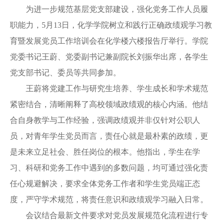
为进一步规范基层党支部建设，强化党务工作人员履
职能力，
5月13日，化学学院
树立和践行正确政绩观学习教
育
暨发展党员工作培训会在化学楼六楼报告厅举行。学院
党委书记王蔚、
党委副书记兼副院长
刘振华出席
，
各
学生
党支部
书记、委员等共同参加
。
王
蔚
将党建工作与研究生培养、学生成长
和
学术规范
紧密结合，清晰阐释了高校领域政绩观的核心内涵。他结
合自身教学与工作经验，强调政绩观并非仅针对公职人
员，对青年学生党员而言，责任心就是最朴素的政绩，更
是未来立足社会、胜任岗位的根本。他指出，学生在学
习、科研和党务工作中遇到的多数问题，均可通过强化责
任心规避解决，要求全体党务工作者和学生党员端正态
度，严守学术规范，将责任意识
和
政绩观学习融入日常
。
会议结合最新文件要求对党员发展规范化流程进行专