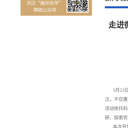
走进
5
月
23
泛，不仅惠
活动依托科
研、探索农
本次开