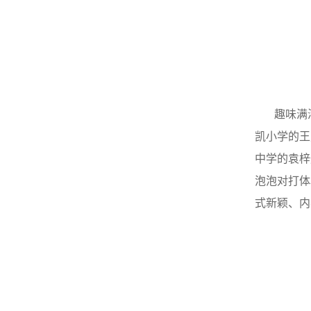
趣味满
凯小学的王
中学的袁梓
泡泡对打体
式新颖、内