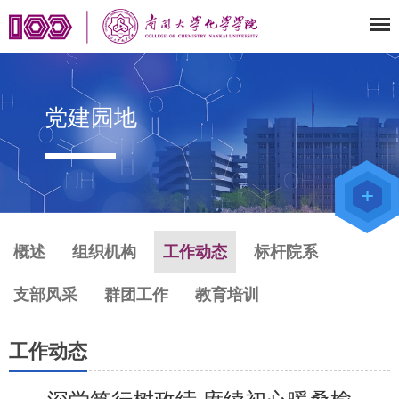
党建园地
教师办公
系统
院级仪器
管理平台
化学学院
论文评审
系统
概述
组织机构
工作动态
标杆院系
支部风采
群团工作
教育培训
工作动态