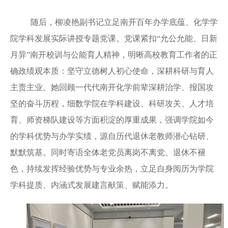
随后，柳凌艳副书记立足南开百年办学底蕴、化学学
院学科发展实际讲授专题党课。党课紧扣
“允公允能、日新
月异”南开校训与公能育人精神，明晰高校教育工作者的正
确政绩观本质：坚守立德树人初心使命，深耕科研与育人
主责主业。她回顾一代代南开化学前辈深耕治学、报国攻
坚的奋斗历程，细数学院在学科建设、科研攻关、人才培
育、师资梯队建设等方面积淀的厚重成果，强调学院如今
的学科优势与办学实绩，源自历代退休老教师潜心钻研、
默默筑基。同时寄语全体老党员离岗不离党、退休不褪
色，持续发挥经验优势与专业余热，立足自身阅历为学院
学科提质、内涵式发展建言献策、赋能添力。