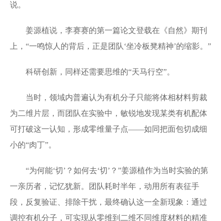
说。
姜源植说，李赛赛的第一篇论文登载在《自然》期刊
上，“一鸣惊人的背后，正是团队‘坐冷板凳精神’的缩影。”
科研创新，同样还需要思维的“天马行空”。
当时，领域内普遍认为有机分子只能将体相材料剪裁
为二维片层，而团队在实验中，敏锐地发现某类有机配体
可打破这一认知，形成零维量子点——如同把面包切成细
小的“肉丁”。
“为何能‘切’？如何去‘切’？”姜源植作为当时实验的第
一亲历者，记忆犹新。团队耗时半年，动用所有表征手
段，反复验证、排除干扰，最终确认这一全新现象：通过
调控有机分子，可实现从零维到二维不同维度材料的精准