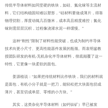
传统半导体材料如同坚硬的铁块，如硅、氮化镓等主流材
料，它们结构稳固却难以塑形，“硅材料要做成薄片，得靠
物理切割，厚度动辄几百微米，成本高且精度难控；氮化
镓则需层层沉积，过程像浇灌水泥一样缓慢。”
这种“刚性”限制了材料性能突破，也成为制约半导体
技术向更小尺寸、更高性能器件发展的瓶颈。而袁明鉴教
授团队研发的有机-无机杂化半导体材料，彻底颠覆了这一
特性，它更像一块柔软的面包。
姜源植说：“如果把传统材料比作铁块，我们的材料就
是面包，有机小分子就是一把刀，能轻松把大块面包切成
薄片，甚至切成单层、零维的小方块。”
其实，这类杂化半导体材料（如钙钛矿）早已被发