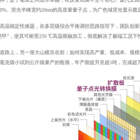
00%、荧光半峰宽约20nm的高质量量子点，为广色域背光显示奠
高温稳定性难题，在多层级综合平衡调控思路指导下，团队创新设
铠甲”，使其可耐受250 ℃高温熔融加工，彻底解决了极端工况
道路上，另一座大山横亘在前：如何实现高产量、低成本、规模化
毫克级小试到公斤级量产的瓶颈，年产能提升至超1吨，完成超