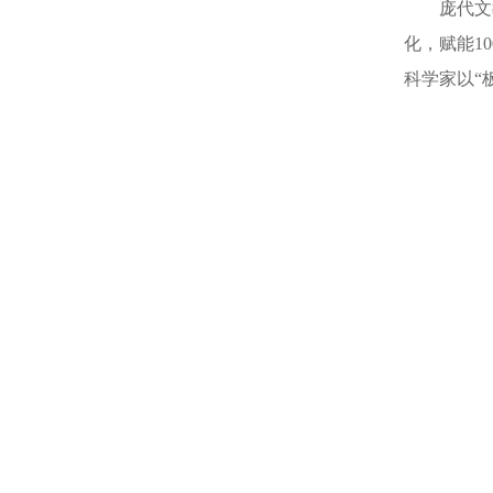
庞代文
化，赋能1
科学家以“