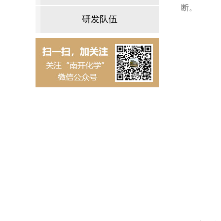
断。
研发队伍