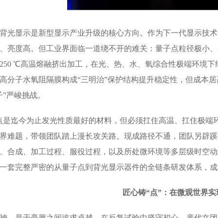
背光显示是新型显示产业升级的核心方向。作为下一代显示技术
、亮度高。但工业界面临一道绕不开的难关：量子点粒径极小、
250 ℃高温熔融挤出加工，在光、热、水、氧综合性极端环境下
高分子水氧阻隔膜构成“三明治”保护结构提升稳定性，但成本
子”严峻挑战。
点是迄今为止发光性质最好的材料，但必须扛住高温、扛住极端环
界难题，带领团队踏上漫长攻关路。现成路径不通，团队另辟蹊
、合成、加工过程、服役过程，以及所处微环境等多层级时空动
一套完整严密的从量子点到背光显示器件的全链条研发体系，成
匠心铸“点”：在微观世界实
神，是于毫厘之间追求卓越，在反复试验中坚守初心。庞代文团