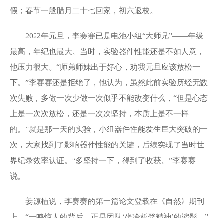
假；春节一般腊月二十七回家，初六返校。
2022年元旦，李赛赛已是电池小组“大师兄”——年级
最高，年纪也最大。当时，实验器件性能还是不如人意，
他压力很大。“师弟师妹出于好心，劝我元旦应该放松一
下。”李赛赛还是拒绝了，他认为，虽然此前实验历经无数
次失败，多做一次少做一次似乎不能改变什么，“但是心态
上是一次次放松，还是一次次坚持，本质上是不一样
的。”就是那一天的实验，小组器件性能发生巨大突破的一
次，大家找到了影响器件性能的关键，后续实现了当时世
界纪录效率认证。“多坚持一下，得到了收获。”李赛赛
说。
姜源植说，李赛赛的第一篇论文登载在《自然》期刊
上，“一鸣惊人的背后，正是团队‘坐冷板凳精神’的缩影。”