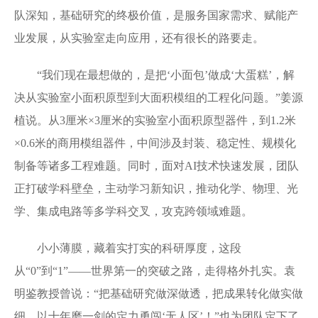
队深知，基础研究的终极价值，是服务国家需求、赋能产
业发展，从实验室走向应用，还有很长的路要走。
“我们现在最想做的，是把‘小面包’做成‘大蛋糕’，解
决从实验室小面积原型到大面积模组的工程化问题。”姜源
植说。从3厘米×3厘米的实验室小面积原型器件，到1.2米
×0.6米的商用模组器件，中间涉及封装、稳定性、规模化
制备等诸多工程难题。同时，面对AI技术快速发展，团队
正打破学科壁垒，主动学习新知识，推动化学、物理、光
学、集成电路等多学科交叉，攻克跨领域难题。
小小薄膜，藏着实打实的科研厚度，这段
从“0”到“1”——世界第一的突破之路，走得格外扎实。袁
明鉴教授曾说：“把基础研究做深做透，把成果转化做实做
细，以十年磨一剑的定力勇闯‘无人区’！”也为团队定下了