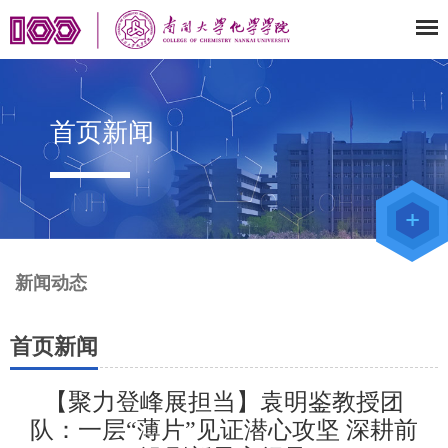
首页新闻
教师办公
系统
院级仪器
管理平台
化学学院
论文评审
系统
新闻动态
首页新闻
【聚力登峰展担当】袁明鉴教授团
队：一层“薄片”见证潜心攻坚 深耕前