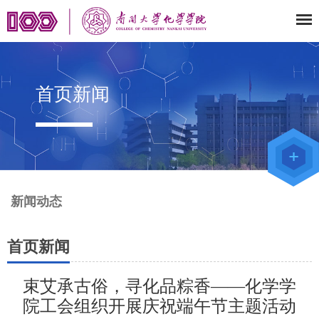
首页新闻
教师办公
系统
院级仪器
管理平台
化学学院
论文评审
系统
新闻动态
首页新闻
束艾承古俗，寻化品粽香——化学学
院工会组织开展庆祝端午节主题活动