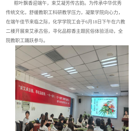
粽叶飘香迎端午，束艾凝芳传古韵。为传承中华优秀
传统文化，舒缓教职工科研教学压力，凝聚学院向心力，
在端午佳节来临之际，化学学院工会于
6
月
18
日下午在六教
二楼开展束艾承古俗，寻化品粽香主题民俗体验活动，全
院教职工踊跃参与。