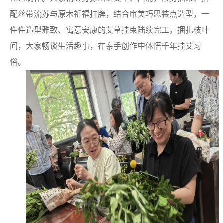
配丝带流苏与原木祈福挂牌，结合审美巧思装点造型，一
件件造型雅致、寓意安康的艾草挂束陆续完工。捆扎枝叶
间，大家畅谈生活趣事，在亲手创作中体悟千年挂艾习
俗。