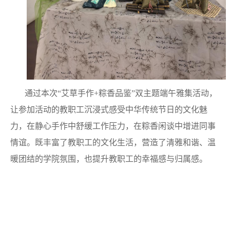
通过本次“艾草手作
+
粽香品鉴”双主题端午雅集活动，
让
参加活动的
教职工沉浸式感受中华传统节日的文化魅
力，在静心手作中舒缓工作压力，在粽香闲谈中增进同事
情谊。
既
丰富
了
教职工
的
文化生活，营造
了
清雅和谐、温
暖团结的学院氛围，
也
提升教职工的幸福感与归属感。