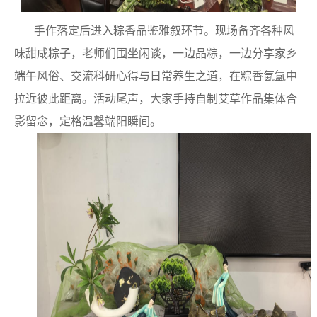
手作落定后进入粽香品鉴雅叙环节。现场备齐
各种
风
味甜咸粽子，老师们围坐闲谈，一边品
粽
，一边分享家乡
端午风俗、交流科研心得与日常养生之道，在粽香氤氲中
拉近彼此距离。活动尾声，大家手持自制艾草作品集体合
影留念，定格温馨端阳瞬间。