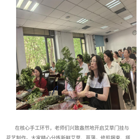
在核心手工环节，老师们兴致盎然地开启艾草门挂与
花艺制作。大家精心分拣新鲜艾草、菖蒲，修剪捆束、搭