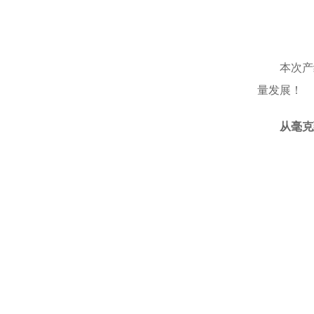
本次产
量发展！
从
毫克