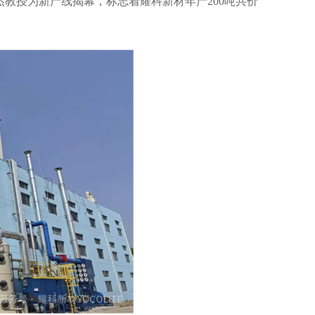
杰教授为新产线揭幕，标志着耀科新材年产200吨共价