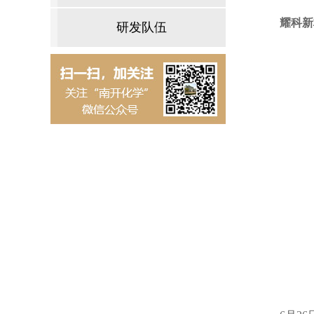
耀科新
研发队伍