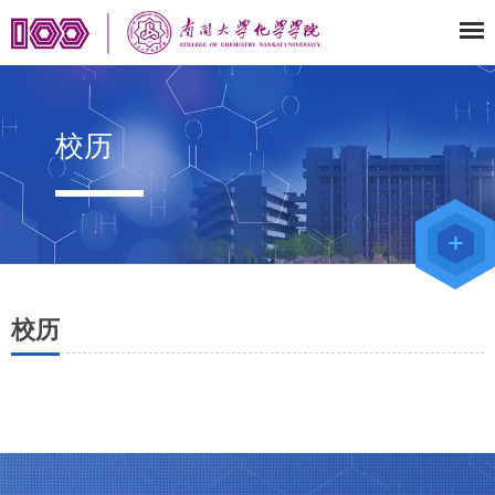
校历
教师办公
系统
院级仪器
管理平台
化学学院
论文评审
系统
校历