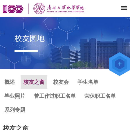
校友园地
教师办公
系统
院级仪器
管理平台
化学学院
论文评审
系统
概述
校友之窗
校友会
学生名单
毕业照片
曾工作过职工名单
荣休职工名单
系列专题
校友之窗