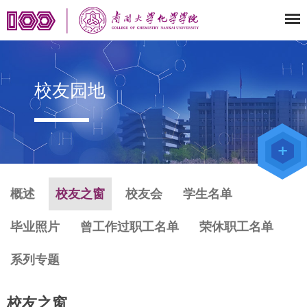
校友园地
教师办公
系统
院级仪器
管理平台
化学学院
论文评审
系统
概述
校友之窗
校友会
学生名单
毕业照片
曾工作过职工名单
荣休职工名单
系列专题
校友之窗