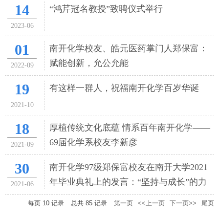
14
“鸿芹冠名教授”致聘仪式举行
2023-06
01
南开化学校友、皓元医药掌门人郑保富：
赋能创新，允公允能
2022-09
19
有这样一群人，祝福南开化学百岁华诞
2021-10
18
厚植传统文化底蕴 情系百年南开化学——
69届化学系校友李新彦
2021-09
30
南开化学97级郑保富校友在南开大学2021
年毕业典礼上的发言：“坚持与成长”的力
2021-06
量
每页
10
记录
总共
85
记录
第一页
<<上一页
下一页>>
尾页