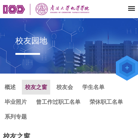
校友园地
教师办公
系统
院级仪器
管理平台
化学学院
论文评审
系统
概述
校友之窗
校友会
学生名单
毕业照片
曾工作过职工名单
荣休职工名单
系列专题
校友之窗