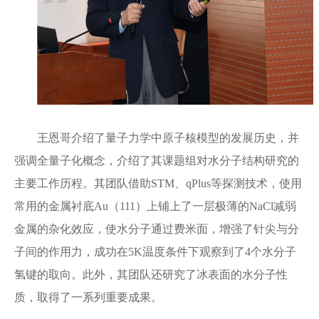
王恩哥介绍了量子力学中原子核模型的发展历史，并
强调全量子化概念，介绍了其课题组对水分子结构研究的
主要工作历程。其团队借助STM、qPlus等探测技术，使用
常用的金属衬底Au（111）上铺上了一层极薄的NaCl减弱
金属的杂化效应，使水分子通过费米面，增强了针尖与分
子间的作用力，成功在5K温度条件下观察到了4个水分子
氢键的取向。此外，其团队还研究了冰表面的水分子性
质，取得了一系列重要成果。