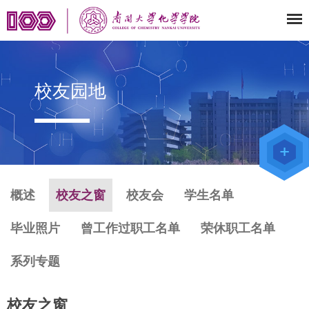
校友园地
教师办公
系统
院级仪器
管理平台
化学学院
论文评审
系统
概述
校友之窗
校友会
学生名单
毕业照片
曾工作过职工名单
荣休职工名单
系列专题
校友之窗