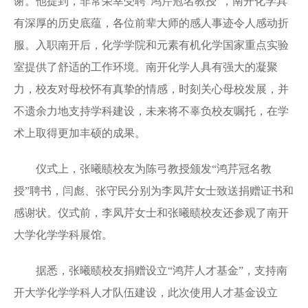
谢。他提到，非常荣幸受聘“鸿芹冠名教授”，南开化学具
有深厚的历史底蕴，各位前辈大师的感人事迹令人感动折
服。入职南开后，化学学院和元素有机化学国家重点实验
室提供了舒适的工作环境。南开化学人具有强大的凝聚
力，校友对母校怀有真挚的情感，时刻关心母校发展，并
不遗余力地支持学科建设，未来将不辜负校友嘱托，在学
术上取得更加丰硕的成果。
仪式上，张曦赜校友为陈弓教授颁发“鸿芹冠名教
授”聘书，闫彪、张守民分别为李凤芹女士致送捐赠证书和
感谢状。仪式前，李凤芹女士和张曦赜校友还参观了南开
大学化学学科展馆。
据悉，张曦赜校友捐赠设立“鸿芹人才基金”，支持南
开大学化学学科人才队伍建设，此次使用人才基金设立