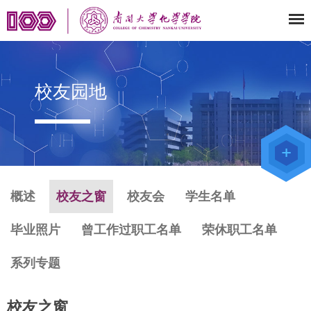
校友园地
教师办公
系统
院级仪器
管理平台
化学学院
论文评审
系统
概述
校友之窗
校友会
学生名单
毕业照片
曾工作过职工名单
荣休职工名单
系列专题
校友之窗