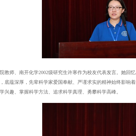
院教师、南开化学2002级研究生许寒作为校友代表发言。她回
，底蕴深厚，先辈科学家爱国奉献、严谨求实的精神始终影响着
学兴趣、掌握科学方法、追求科学真理、勇攀科学高峰。