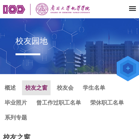
校友园地
教师办公
系统
院级仪器
管理平台
化学学院
论文评审
系统
概述
校友之窗
校友会
学生名单
毕业照片
曾工作过职工名单
荣休职工名单
系列专题
校友之窗