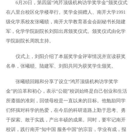
6月20日，第四届“鸿芹顶级机构访学奖学金”颁奖仪式
在八里台校区化学楼举行。奖学金捐赠人、南开大学1991
级化学系校友张曦赜，南开大学教育基金会副秘书长陆建
军，化学学院副院长刘阳出席颁奖仪式。颁奖仪式由化学
学院副院长周凯主持。
仪式上，刘阳介绍了本届奖学金评审情况并宣读获奖
名单，张曦赜、陆建军、刘阳共同为获奖学生颁奖。
张曦赜回顾和分享了设立“鸿芹顶级机构访学奖学
金”的沿革和初心，表示“公能”校训始终是自己创业和生活
所遵循的准则，回馈母校是一直以来的目标。他勉励同学
们怀揣对科学的热爱，在今后的科研道路上勤于思考、勇
于探索、敢于实践，产出丰硕的成果。同时，要牢记南开
校训，践行南开“知中国 服务中国”的宗旨，学业有成，报