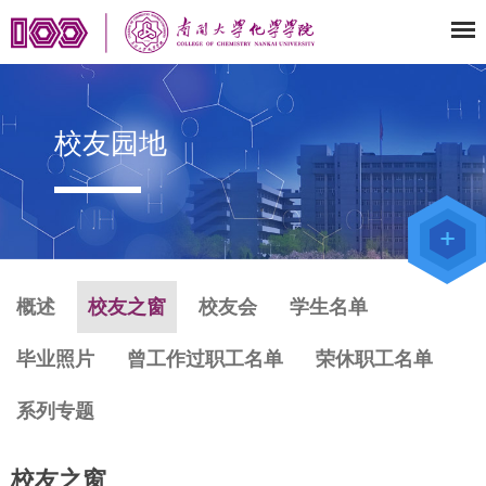
校友园地
教师办公
系统
院级仪器
管理平台
化学学院
论文评审
系统
概述
校友之窗
校友会
学生名单
毕业照片
曾工作过职工名单
荣休职工名单
系列专题
校友之窗